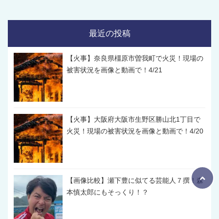
最近の投稿
【火事】奈良県橿原市曽我町で火災！現場の
被害状況を画像と動画で！4/21
【火事】大阪府大阪市生野区勝山北1丁目で
火災！現場の被害状況を画像と動画で！4/20
【画像比較】瀬下豊に似てる芸能人７撰！森
本慎太郎にもそっくり！？