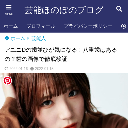
芸能ほのぼのブログ
MENU
ホーム
プロフィール
プライバシーポリシー
お
ホーム
芸能人
アユニDの歯並びが気になる！八重歯はある
の？歯の画像で徹底検証
2022-01-16
2022-01-15