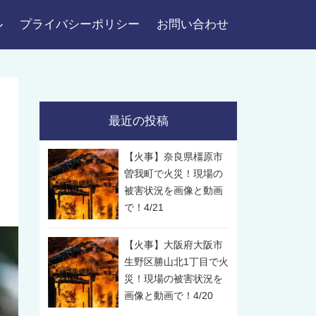
ル
プライバシーポリシー
お問い合わせ
最近の投稿
【火事】奈良県橿原市
曽我町で火災！現場の
被害状況を画像と動画
で！4/21
【火事】大阪府大阪市
生野区勝山北1丁目で火
災！現場の被害状況を
画像と動画で！4/20