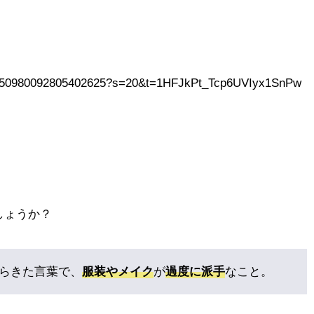
us/1450980092805402625?s=20&t=1HFJkPt_Tcp6UVIyx1SnPw
しょうか？
らきた言葉で、
服装やメイク
が
過度に派手
なこと。