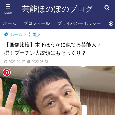
芸能ほのぼのブログ
MENU
ホーム
プロフィール
プライバシーポリシー
お
ホーム
芸能人
【画像比較】木下ほうかに似てる芸能人７
撰！プーチン大統領にもそっくり？
2022-04-17
2022-03-23