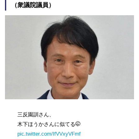
（衆議院議員）
三反園訓さん、
木下ほうかさんに似てる🤭
pic.twitter.com/IfVVxyVFmf