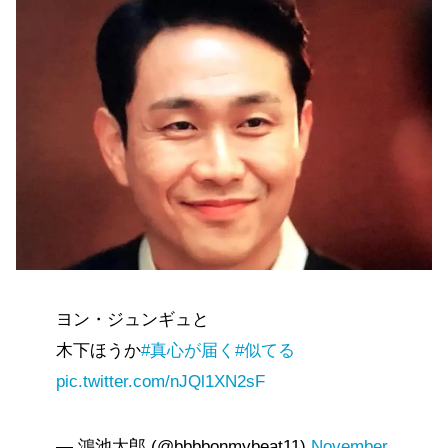
ヨン・ジュンギュと
木下ほうか
#真心が届く
#似てる
pic.twitter.com/nJQl1XN2sF
— 鴻池太郎 (@bbbbonmybeat11)
November