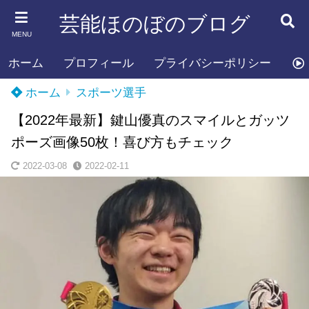
芸能ほのぼのブログ
MENU
ホーム
プロフィール
プライバシーポリシー
お
ホーム
スポーツ選手
【2022年最新】鍵山優真のスマイルとガッツ
ポーズ画像50枚！喜び方もチェック
2022-03-08
2022-02-11