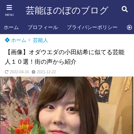
芸能ほのぼのブログ
MENU
ホーム
プロフィール
プライバシーポリシー
お
ホーム
芸能人
【画像】オダウエダの小田結希に似てる芸能
人１０選！街の声から紹介
2022-04-16
2021-12-22