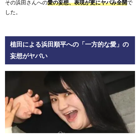
その浜田さんへの
愛の妄想、表現が更にヤバみ全開
で
した。
植田による浜田順平への「一方的な愛」の
妄想がヤバい