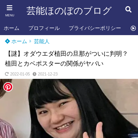
芸能ほのぼのブログ
MENU
ホーム
プロフィール
プライバシーポリシー
お
ホーム
芸能人
【謎】オダウエダ植田の旦那がついに判明？
植田とカベポスターの関係がヤバい
2022-01-05
2021-12-23