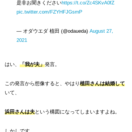
是非お聞きください
https://t.co/Zc4SKvA0fZ
pic.twitter.com/FZYHFJGsmP
— オダウエダ 植田 (@odaueda)
August 27,
2021
はい、
「我が夫」
発言。
この発言から想像すると、やはり
植田さんは結婚して
いて、
浜田さんは夫
という構図になってしまいますよね。
しかしです。